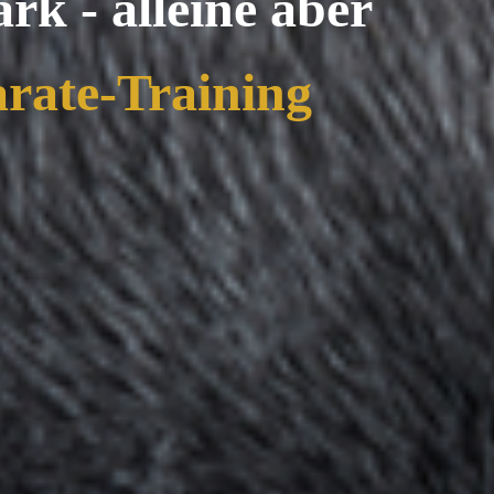
rk - alleine aber
rate-Training