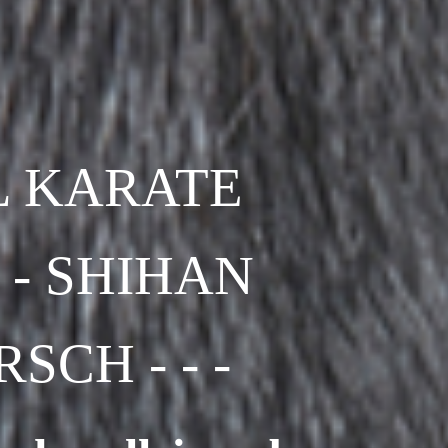
L KARATE
 SHIHAN
SCH - - -