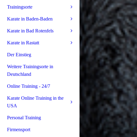
Trainingsorte
Karate in Baden-Baden
Karate in Bad Rotenfels
Karate in Rastatt
Der Einstieg
Weitere Trainingsorte in
Deutschland
Online Training - 24/7
Karate Online Training in the
USA
Personal Training
Firmensport