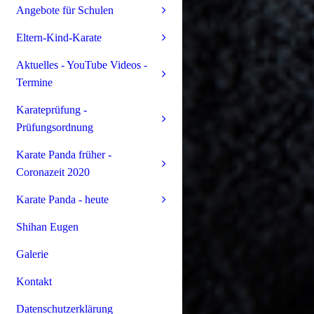
Angebote für Schulen
Eltern-Kind-Karate
Aktuelles - YouTube Videos -
Termine
Karateprüfung -
Prüfungsordnung
Karate Panda früher -
Coronazeit 2020
Karate Panda - heute
Shihan Eugen
Galerie
Kontakt
Datenschutzerklärung