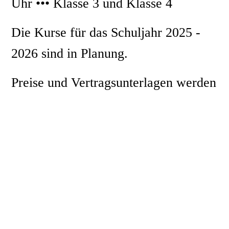
Uhr ••• Klasse 3 und Klasse 4
Die Kurse für das Schuljahr 2025 -
2026 sind in Planung.
Preise und Vertragsunterlagen werden
den Eltern und Kindern vor Ort
mitgeteilt bzw. mitgegeben. Gerne
können Sie uns für weitere Fragen
auch kontaktieren.
Kinder die die Grundschule
des Pädagogium verlassen